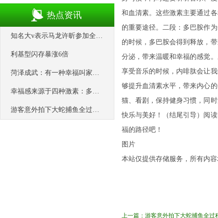
和血清素。这些激素主要通过各
热点资讯
的重要途径。二段：多巴胺作为
知名大v表示马龙许昕参加全锦赛是为了拉
的时候，多巴胺会得到释放，带
利基型闪存暴涨6倍
分泌，带来温暖和幸福的感觉。
享受音乐的时候，内啡肽会让我
菏泽成武：有一种幸福叫家门口就业
够提升血清素水平，带来内心的
幸福感来源于四种激素：多巴胺，催产素
猫、看剧，保持健身习惯，同时
游客意外拍下大蛇捕鱼全过程，神似千年
快乐与美好！（结尾引导）阅读
福的路径吧！
图片
本站仅提供存储服务，所有内容
上一篇：
游客意外拍下大蛇捕鱼全过程