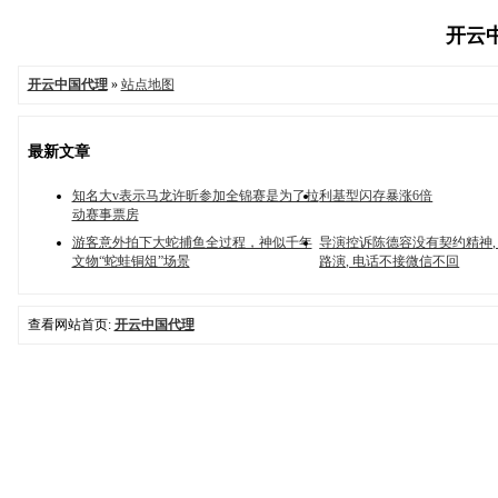
开云中
开云中国代理
»
站点地图
最新文章
知名大v表示马龙许昕参加全锦赛是为了拉
利基型闪存暴涨6倍
动赛事票房
游客意外拍下大蛇捕鱼全过程，神似千年
导演控诉陈德容没有契约精神,
文物“蛇蛙铜俎”场景
路演, 电话不接微信不回
查看网站首页:
开云中国代理